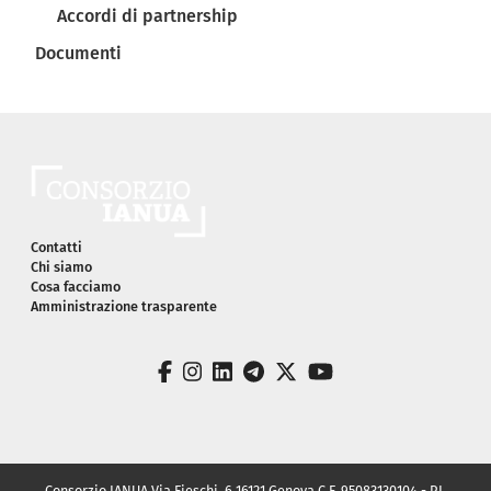
Accordi di partnership
Documenti
Piè di pagina
Contatti
Chi siamo
Cosa facciamo
Amministrazione trasparente
facebook
instagram
linkedin
telegram
twitter
youtube
Consorzio IANUA Via Fieschi, 6 16121 Genova C.F. 95083130104 - P.I.