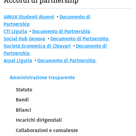
IANUA Studenti Alumni
•
Documento di
Partnership
CTI Liguria
•
Documento di Partnership
Social Hub Genova
•
Documento di Partnership
Società Economica di Chiavari
•
Documento di
Partnership
Arpal Liguria
•
Documento di Partnership
Navigazione principale
Amministrazione trasparente
Statuto
Bandi
Bilanci
Incarichi dirigenziali
Collaborazioni e consulenze